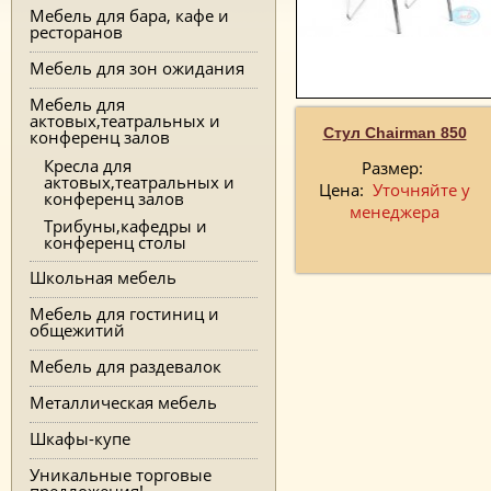
Мебель для бара, кафе и
ресторанов
Мебель для зон ожидания
Мебель для
актовых,театральных и
Стул Chairman 850
конференц залов
Кресла для
Размер:
актовых,театральных и
Цена:
Уточняйте у
конференц залов
менеджера
Трибуны,кафедры и
конференц столы
Школьная мебель
Мебель для гостиниц и
общежитий
Мебель для раздевалок
Металлическая мебель
Шкафы-купе
Уникальные торговые
предложения!