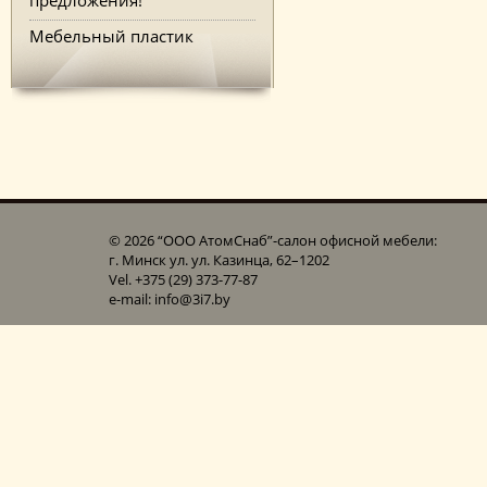
Мебельный пластик
© 2026 “ООО АтомСнаб”-cалон офисной мебели:
г. Минск ул. ул. Казинца, 62–1202
Vel. +375 (29) 373-77-87
e-mail: info@3i7.by