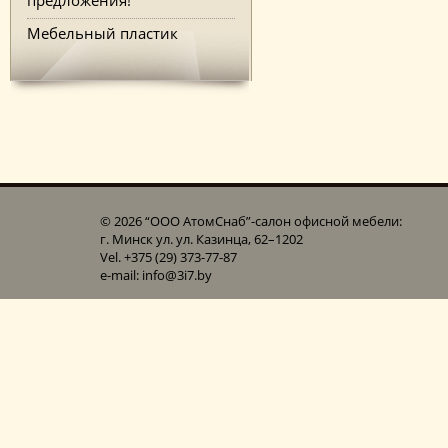
Мебельный пластик
© 2026 “ООО АтомСнаб”-cалон офисной мебели:
г. Минск ул. ул. Казинца, 62–1202
Vel. +375 (29) 373-77-87
e-mail: info@3i7.by