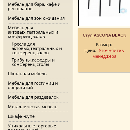
Мебель для бара, кафе и
ресторанов
Мебель для зон ожидания
Мебель для
актовых,театральных и
Стул ASCONA BLACK
конференц залов
Кресла для
Размер:
актовых,театральных и
Цена:
Уточняйте у
конференц залов
менеджера
Трибуны,кафедры и
конференц столы
Школьная мебель
Мебель для гостиниц и
общежитий
Мебель для раздевалок
Металлическая мебель
Шкафы-купе
Уникальные торговые
предложения!