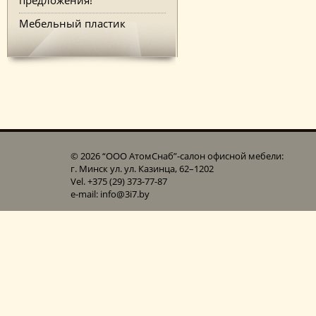
Мебельный пластик
© 2026 “ООО АтомСнаб”-cалон офисной мебели:
г. Минск ул. ул. Казинца, 62–1202
Vel. +375 (29) 373-77-87
e-mail: info@3i7.by