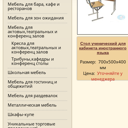
Мебель для бара, кафе и
ресторанов
Мебель для зон ожидания
Мебель для
актовых,театральных и
конференц залов
Кресла для
Стол ученический для
актовых,театральных и
кабинета иностранного
конференц залов
языка
Трибуны,кафедры и
Размер:
700х500х400
конференц столы
мм
Школьная мебель
Цена:
Уточняйте у
менеджера
Мебель для гостиниц и
общежитий
Мебель для раздевалок
Металлическая мебель
Шкафы-купе
Уникальные торговые
предложения!