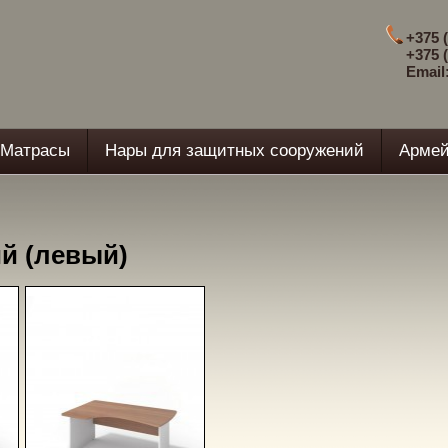
+375 (
+375 (
Email
Матрасы
Нары для защитных сооружений
Армей
й (левый)