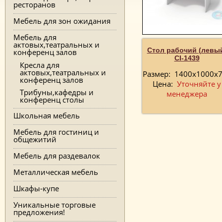
ресторанов
Мебель для зон ожидания
Мебель для
актовых,театральных и
Стол рабочий (левы
конференц залов
CI-1439
Кресла для
актовых,театральных и
Размер:
1400x1000x
конференц залов
Цена:
Уточняйте у
Трибуны,кафедры и
менеджера
конференц столы
Школьная мебель
Мебель для гостиниц и
общежитий
Мебель для раздевалок
Металлическая мебель
Шкафы-купе
Уникальные торговые
предложения!