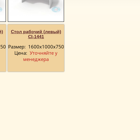
й)
Стол рабочий (левый)
CI-1441
750
Размер:
1600х1000х750
Цена:
Уточняйте у
менеджера