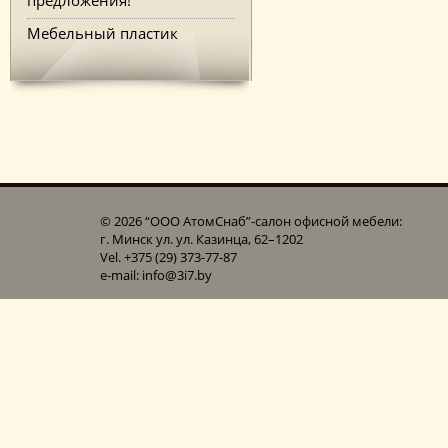
Мебельный пластик
© 2026 “ООО АтомСнаб”-cалон офисной мебели:
г. Минск ул. ул. Казинца, 62–1202
Vel. +375 (29) 373-77-87
e-mail: info@3i7.by