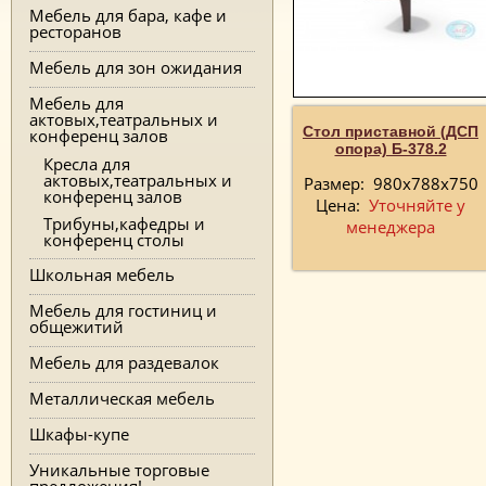
Мебель для бара, кафе и
ресторанов
Мебель для зон ожидания
Мебель для
актовых,театральных и
Стол приставной (ДСП
конференц залов
опора) Б-378.2
Кресла для
актовых,театральных и
Размер:
980х788х750
конференц залов
Цена:
Уточняйте у
Трибуны,кафедры и
менеджера
конференц столы
Школьная мебель
Мебель для гостиниц и
общежитий
Мебель для раздевалок
Металлическая мебель
Шкафы-купе
Уникальные торговые
предложения!