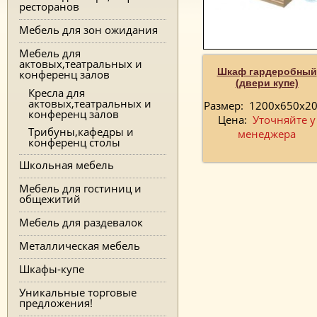
ресторанов
Мебель для зон ожидания
Мебель для
актовых,театральных и
Шкаф гардеробный
конференц залов
(двери купе)
Кресла для
актовых,театральных и
Размер:
1200х650х2
конференц залов
Цена:
Уточняйте у
Трибуны,кафедры и
менеджера
конференц столы
Школьная мебель
Мебель для гостиниц и
общежитий
Мебель для раздевалок
Металлическая мебель
Шкафы-купе
Уникальные торговые
предложения!