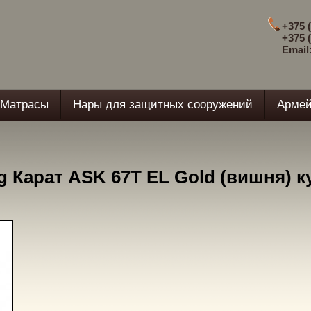
+375 (
+375 (
Email
Матрасы
Нары для защитных сооружений
Армей
g Карат ASK 67T EL Gold (вишня) к