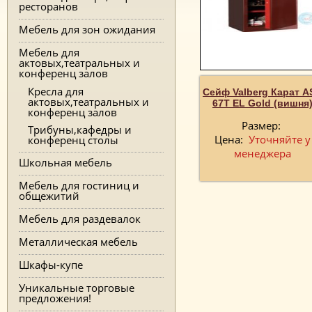
ресторанов
Мебель для зон ожидания
Мебель для
актовых,театральных и
конференц залов
Кресла для
Сейф Valberg Карат A
актовых,театральных и
67T EL Gold (вишня
конференц залов
Размер:
Трибуны,кафедры и
Цена:
Уточняйте у
конференц столы
менеджера
Школьная мебель
Мебель для гостиниц и
общежитий
Мебель для раздевалок
Металлическая мебель
Шкафы-купе
Уникальные торговые
предложения!