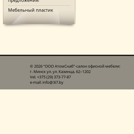
Мебельный пластик
© 2026 “ООО АтомСнаб”-cалон офисной мебели:
г. Минск ул. ул. Казинца, 62–1202
Vel. +375 (29) 373-77-87
e-mail: info@3i7.by