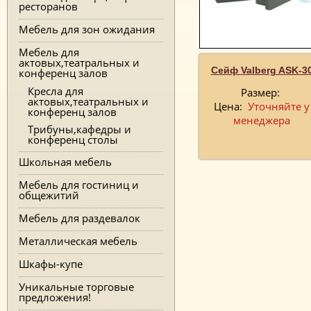
ресторанов
Мебель для зон ожидания
Мебель для
актовых,театральных и
Сейф Valberg ASK-3
конференц залов
Кресла для
Размер:
актовых,театральных и
Цена:
Уточняйте у
конференц залов
менеджера
Трибуны,кафедры и
конференц столы
Школьная мебель
Мебель для гостиниц и
общежитий
Мебель для раздевалок
Металлическая мебель
Шкафы-купе
Уникальные торговые
предложения!