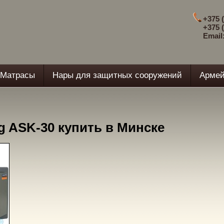
+375 (
+375 (
Email
Матрасы
Нары для защитных сооружений
Армей
g ASK-30 купить в Минске