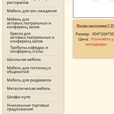
ресторанов
Мебель для зон ожидания
Мебель для
актовых,театральных и
Полка настенная Г-П
конференц залов
Кресла для
Размер:
304*206*3
актовых,театральных и
Цена:
Уточняйте у
конференц залов
менеджера
Трибуны,кафедры и
конференц столы
Школьная мебель
Мебель для гостиниц и
общежитий
Мебель для раздевалок
Металлическая мебель
Шкафы-купе
Уникальные торговые
предложения!