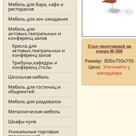
Мебель для бара, кафе и
ресторанов
Мебель для зон ожидания
Мебель для
актовых,театральных и
конференц залов
Кресла для
Стол приставной на
актовых,театральных и
опоре М-308
конференц залов
Размер:
800х750х750
Трибуны,кафедры и
Цена:
Уточняйте у
конференц столы
менеджера
Школьная мебель
Мебель для гостиниц и
общежитий
Мебель для раздевалок
Металлическая мебель
Шкафы-купе
Уникальные торговые
предложения!