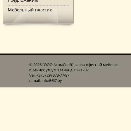
Мебельный пластик
© 2026 “ООО АтомСнаб”-cалон офисной мебели:
г. Минск ул. ул. Казинца, 62–1202
Vel. +375 (29) 373-77-87
e-mail: info@3i7.by