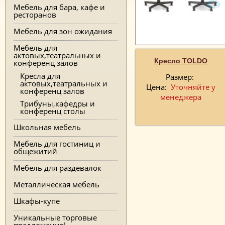
Мебель для бара, кафе и
ресторанов
Мебель для зон ожидания
Мебель для
актовых,театральных и
Кресло TOLDO
конференц залов
Кресла для
Размер:
актовых,театральных и
Цена:
Уточняйте у
конференц залов
менеджера
Трибуны,кафедры и
конференц столы
Школьная мебель
Мебель для гостиниц и
общежитий
Мебель для раздевалок
Металлическая мебель
Шкафы-купе
Уникальные торговые
предложения!