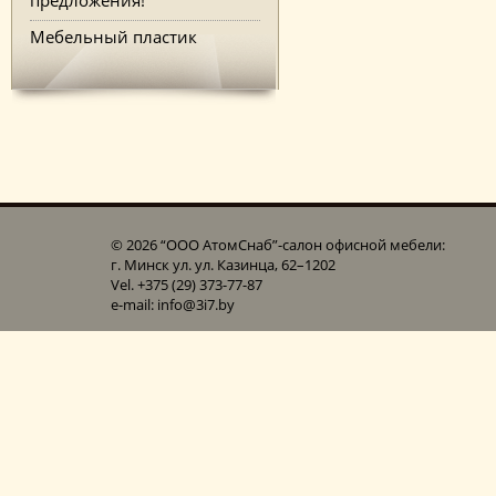
Мебельный пластик
© 2026 “ООО АтомСнаб”-cалон офисной мебели:
г. Минск ул. ул. Казинца, 62–1202
Vel. +375 (29) 373-77-87
e-mail: info@3i7.by