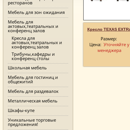
ресторанов
Мебель для зон ожидания
Мебель для
актовых,театральных и
Кресло TEXAS EXTR
конференц залов
Кресла для
Размер:
актовых,театральных и
Цена:
Уточняйте у
конференц залов
менеджера
Трибуны,кафедры и
конференц столы
Школьная мебель
Мебель для гостиниц и
общежитий
Мебель для раздевалок
Металлическая мебель
Шкафы-купе
Уникальные торговые
предложения!