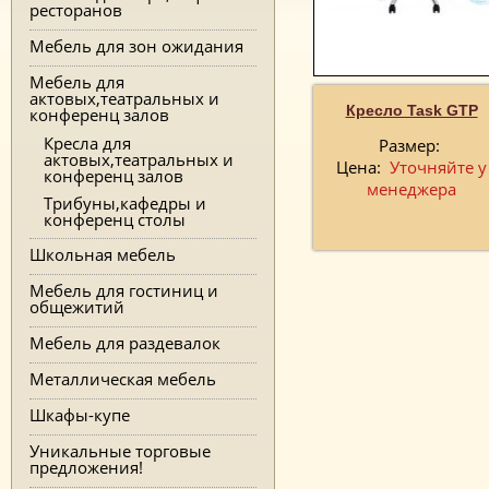
ресторанов
Мебель для зон ожидания
Мебель для
актовых,театральных и
Кресло Task GTP
конференц залов
Кресла для
Размер:
актовых,театральных и
Цена:
Уточняйте у
конференц залов
менеджера
Трибуны,кафедры и
конференц столы
Школьная мебель
Мебель для гостиниц и
общежитий
Мебель для раздевалок
Металлическая мебель
Шкафы-купе
Уникальные торговые
предложения!