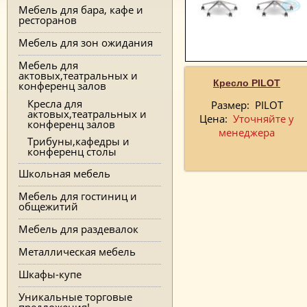
Мебель для бара, кафе и
ресторанов
Мебель для зон ожидания
Мебель для
актовых,театральных и
Кресло PILOT
конференц залов
Кресла для
Размер:
PILOT
актовых,театральных и
Цена:
Уточняйте у
конференц залов
менеджера
Трибуны,кафедры и
конференц столы
Школьная мебель
Мебель для гостиниц и
общежитий
Мебель для раздевалок
Металлическая мебель
Шкафы-купе
Уникальные торговые
предложения!