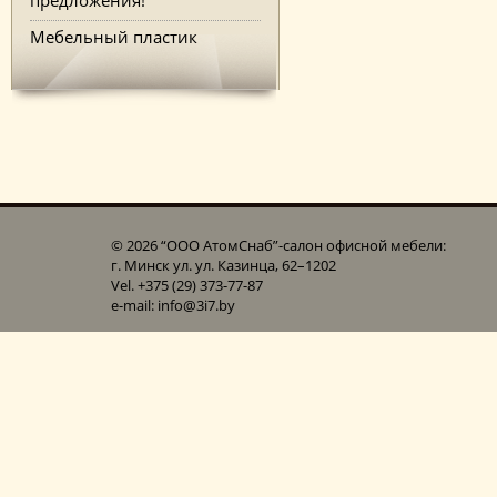
Мебельный пластик
© 2026 “ООО АтомСнаб”-cалон офисной мебели:
г. Минск ул. ул. Казинца, 62–1202
Vel. +375 (29) 373-77-87
e-mail: info@3i7.by