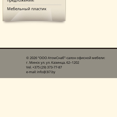
Мебельный пластик
© 2026 “ООО АтомСнаб”-cалон офисной мебели:
г. Минск ул. ул. Казинца, 62–1202
Vel. +375 (29) 373-77-87
e-mail: info@3i7.by