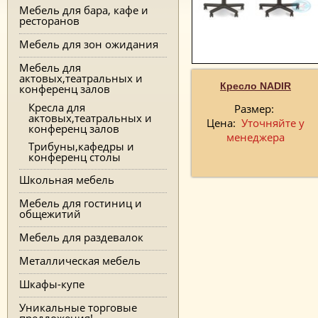
Мебель для бара, кафе и
ресторанов
Мебель для зон ожидания
Мебель для
актовых,театральных и
Кресло NADIR
конференц залов
Кресла для
Размер:
актовых,театральных и
Цена:
Уточняйте у
конференц залов
менеджера
Трибуны,кафедры и
конференц столы
Школьная мебель
Мебель для гостиниц и
общежитий
Мебель для раздевалок
Металлическая мебель
Шкафы-купе
Уникальные торговые
предложения!