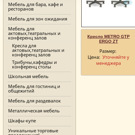
Мебель для бара, кафе и
ресторанов
Мебель для зон ожидания
Мебель для
актовых,театральных и
Кресло METRO GTP
конференц залов
ERGO ZT
Кресла для
актовых,театральных и
Размер:
конференц залов
Цена:
Уточняйте у
Трибуны,кафедры и
менеджера
конференц столы
Школьная мебель
Мебель для гостиниц и
общежитий
Мебель для раздевалок
Металлическая мебель
Шкафы-купе
Уникальные торговые
предложения!