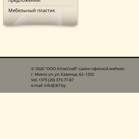
Мебельный пластик
© 2026 “ООО АтомСнаб”-cалон офисной мебели:
г. Минск ул. ул. Казинца, 62–1202
Vel. +375 (29) 373-77-87
e-mail: info@3i7.by