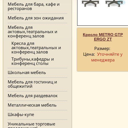
Мебель для бара, кафе и
ресторанов
Мебель для зон ожидания
Мебель для
актовых,театральных и
Кресло METRO GTP
конференц залов
ERGO ZT
Кресла для
актовых,театральных и
Размер:
конференц залов
Цена:
Уточняйте у
Трибуны,кафедры и
менеджера
конференц столы
Школьная мебель
Мебель для гостиниц и
общежитий
Мебель для раздевалок
Металлическая мебель
Шкафы-купе
Уникальные торговые
предложения!