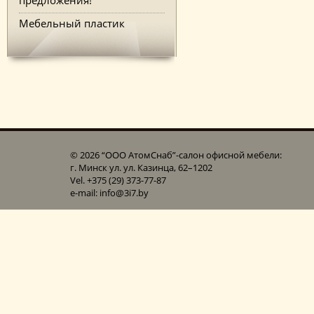
Мебельный пластик
© 2026 “ООО АтомСнаб”-cалон офисной мебели:
г. Минск ул. ул. Казинца, 62–1202
Vel. +375 (29) 373-77-87
e-mail: info@3i7.by