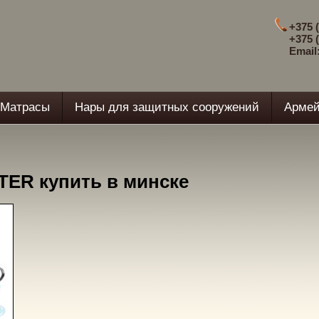
+375 (
+375 (
Email
Матрасы
Нары для защитных сооружений
Армей
TER купить в минске