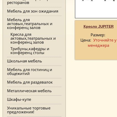
ресторанов
Мебель для зон ожидания
Мебель для
актовых,театральных и
Кресло JUPITER
конференц залов
Кресла для
Размер:
актовых,театральных и
Цена:
Уточняйте у
конференц залов
менеджера
Трибуны,кафедры и
конференц столы
Школьная мебель
Мебель для гостиниц и
общежитий
Мебель для раздевалок
Металлическая мебель
Шкафы-купе
Уникальные торговые
предложения!