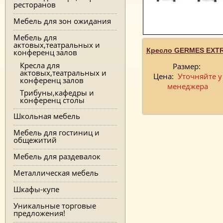
ресторанов
Мебель для зон ожидания
Мебель для
актовых,театральных и
Кресло GERMES EXT
конференц залов
Кресла для
Размер:
актовых,театральных и
Цена:
Уточняйте у
конференц залов
менеджера
Трибуны,кафедры и
конференц столы
Школьная мебель
Мебель для гостиниц и
общежитий
Мебель для раздевалок
Металлическая мебель
Шкафы-купе
Уникальные торговые
предложения!