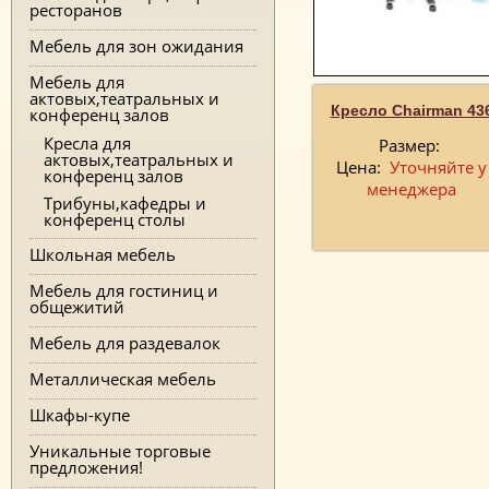
ресторанов
Мебель для зон ожидания
Мебель для
актовых,театральных и
Кресло Chairman 43
конференц залов
Кресла для
Размер:
актовых,театральных и
Цена:
Уточняйте у
конференц залов
менеджера
Трибуны,кафедры и
конференц столы
Школьная мебель
Мебель для гостиниц и
общежитий
Мебель для раздевалок
Металлическая мебель
Шкафы-купе
Уникальные торговые
предложения!