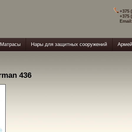
+375 (
+375 (
Email
Матрасы
Нары для защитных сооружений
Армей
rman 436