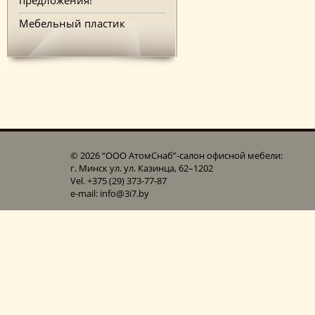
Мебельный пластик
© 2026 “ООО АтомСнаб”-cалон офисной мебели:
г. Минск ул. ул. Казинца, 62–1202
Vel. +375 (29) 373-77-87
e-mail: info@3i7.by