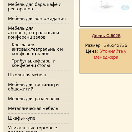
Мебель для бара, кафе и
ресторанов
Мебель для зон ожидания
Мебель для
актовых,театральных и
Дверь С-502S
конференц залов
Кресла для
Размер:
396х4х736
актовых,театральных и
Цена:
Уточняйте у
конференц залов
менеджера
Трибуны,кафедры и
конференц столы
Школьная мебель
Мебель для гостиниц и
общежитий
Мебель для раздевалок
Металлическая мебель
Шкафы-купе
Уникальные торговые
предложения!