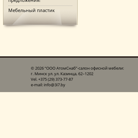
Мебельный пластик
© 2026 “ООО АтомСнаб”-cалон офисной мебели:
г. Минск ул. ул. Казинца, 62–1202
Vel. +375 (29) 373-77-87
e-mail: info@3i7.by