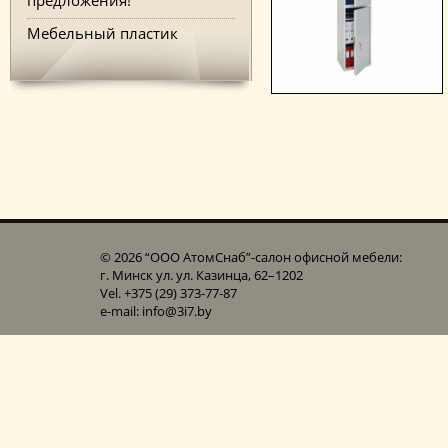
Мебельный пластик
© 2026 “ООО АтомСнаб”-cалон офисной мебели:
г. Минск ул. ул. Казинца, 62–1202
Vel. +375 (29) 373-77-87
e-mail: info@3i7.by